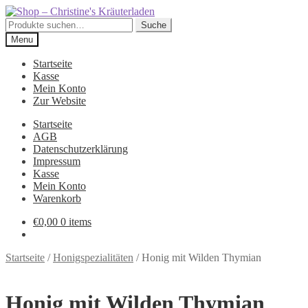
Skip
Skip
to
to
Suche
Suche
navigation
content
nach:
Menu
Startseite
Kasse
Mein Konto
Zur Website
Startseite
AGB
Datenschutzerklärung
Impressum
Kasse
Mein Konto
Warenkorb
€
0,00
0 items
Startseite
/
Honigspezialitäten
/
Honig mit Wilden Thymian
Honig mit Wilden Thymian