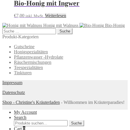
Bio-Honig mit Ingwer
€
7,00
Weiterlesen
inkl. MwSt.
Honig mit Walnuss
Bio-Honig
Suche
nach:
Produkt-Kategorien
Gutscheine
Honigspezialitäten
Pflanzenwasser -Hydrolate
Räuchermischungen
Teespezialitäten
Tinkturen
Impressum
Datenschutz
Shop - Christine's Kräuterladen
- Willkommen im Kräuterparadies!
My Account
Search
Suche
Suche
nach:
Cart
0