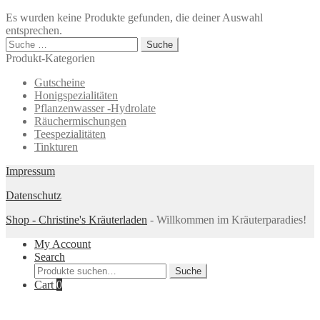
Es wurden keine Produkte gefunden, die deiner Auswahl
entsprechen.
Suche
nach:
Produkt-Kategorien
Gutscheine
Honigspezialitäten
Pflanzenwasser -Hydrolate
Räuchermischungen
Teespezialitäten
Tinkturen
Impressum
Datenschutz
Shop - Christine's Kräuterladen
- Willkommen im Kräuterparadies!
My Account
Search
Suche
Suche
nach:
Cart
0