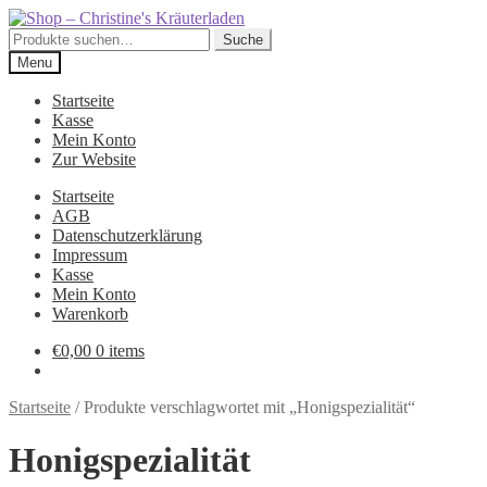
Skip
Skip
to
to
Suche
Suche
navigation
content
nach:
Menu
Startseite
Kasse
Mein Konto
Zur Website
Startseite
AGB
Datenschutzerklärung
Impressum
Kasse
Mein Konto
Warenkorb
€
0,00
0 items
Startseite
/
Produkte verschlagwortet mit „Honigspezialität“
Honigspezialität